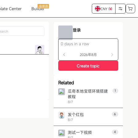
非常夯
late Center
Builder
CNY (
¥
)
登录
0 days in a row
2026年8月
Create topic
Related
瓜奇本地宝塔环境搭建
1
教程
8/7
发个红包
6
8/7
测试一下视频
4
8/7