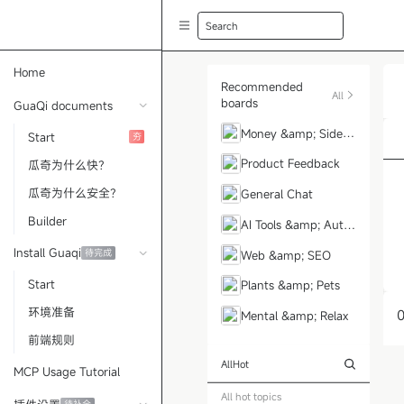
Search
Home
Recommended
All
boards
GuaQi documents
Money &amp; Side H
Start
夯
ustle
Product Feedback
瓜奇为什么快？
瓜奇为什么安全？
General Chat
Builder
AI Tools &amp; Auto
mation
Install Guaqi
待完成
Web &amp; SEO
Start
Plants &amp; Pets
环境准备
0
Mental &amp; Relax
前端规则
All
Hot
MCP Usage Tutorial
All hot topics