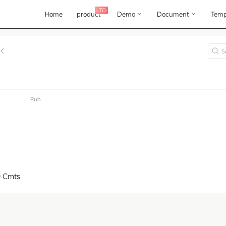
LTO
Home
product
Demo
Document
Temp
Pub
 Cmts