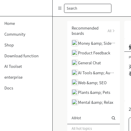
Search
Home
Recommended
All
boards
Community
Money &amp; Side H
Shop
ustle
Product Feedback
Download function
General Chat
AI Toolset
AI Tools &amp; Auto
enterprise
mation
Web &amp; SEO
Docs
Plants &amp; Pets
Mental &amp; Relax
2
All
Hot
All hot topics