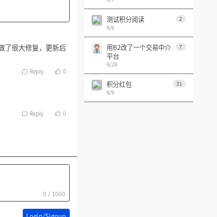
测试积分阅读
2
8/6
做了很大修复，更新后
用B2改了一个交易中介
7
平台
6/28
Reply
0
积分红包
31
6/9
第 1 页
上一页
下一页
Reply
0
0 / 1000
Login/Signup