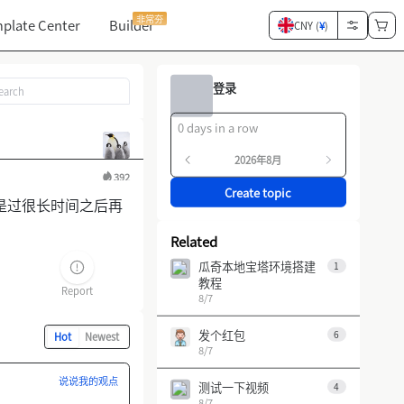
非常夯
plate Center
Builder
CNY (
¥
)
登录
0 days in a row
2026年8月
392
Create topic
是过很长时间之后再
Related
瓜奇本地宝塔环境搭建
1
教程
Report
8/7
发个红包
6
Hot
Newest
8/7
说说我的观点
测试一下视频
4
8/7