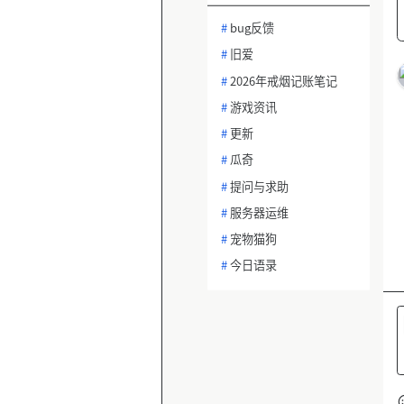
#
bug反馈
#
旧爱
#
2026年戒烟记账笔记
#
游戏资讯
#
更新
#
瓜奇
#
提问与求助
#
服务器运维
#
宠物猫狗
#
今日语录
#
热帖话题讨论
#
冥想与正念
#
建站问题排查
#
功能需求建议
#
AI绘画与设计