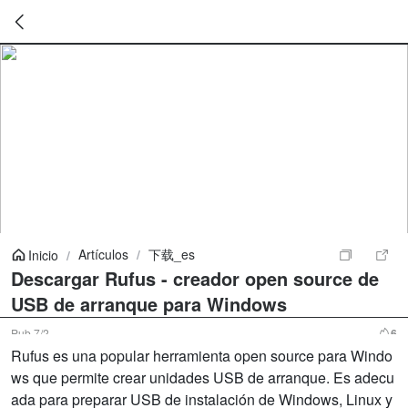
暂
无
菜
单
项
Artículos
/
下载_es
Inicio
/
Descargar Rufus - creador open source de
USB de arranque para Windows
Pub
7/2
6
Rufus es una popular herramienta open source para Windo
ws que permite crear unidades USB de arranque. Es adecu
ada para preparar USB de instalación de Windows, Linux y