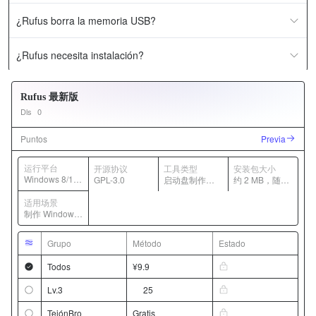
¿Rufus borra la memoria USB?
¿Rufus necesita instalación?
Rufus 最新版
Dls
0
Puntos
Previa
运行平台
开源协议
工具类型
安装包大小
Windows 8/10/
GPL-3.0
启动盘制作工
约 2 MB，随版
11
具
本变化
适用场景
制作 Windows/
Linux 启动 U
盘
Grupo
Método
Estado
Todos
¥9.9
Lv.3
25
TejónBro
Gratis