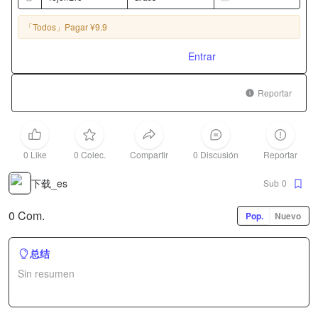
「Todos」
Pagar ¥9.9
Entrar
Reportar
0 Like
0 Colec.
Compartir
0 Discusión
Reportar
下载_es
Sub
0
0 Com.
Pop.
Nuevo
总结
Sin resumen