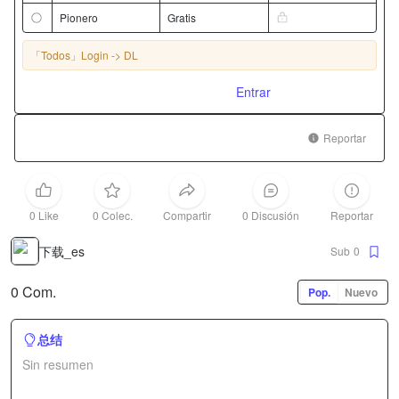
Pionero
Gratis
「Todos」
Login -> DL
Entrar
Reportar
0 Like
0 Colec.
Compartir
0 Discusión
Reportar
下载_es
Sub
0
0 Com.
Pop.
Nuevo
总结
Sin resumen