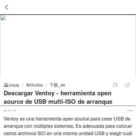
暂
无
菜
单
项
Artículos
/
下载_es
Inicio
/
Descargar Ventoy - herramienta open
source de USB multi-ISO de arranque
Pub
7/2
2
Ventoy es una herramienta open source para crear USB de
arranque con múltiples sistemas. Es adecuada para colocar
varios archivos ISO en una misma unidad USB y elegir cuál