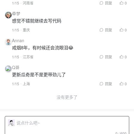
1/15
河南省
回复
0
牵梦
感觉不错就继续去写代码
1/15
重庆
回复
0
Annan
戒烟8年，有时候还会流眼泪😂
1/15
江苏省
回复
0
Q哥
更新瓜奇是不是更带劲儿了
1/15
上海
回复
0
没有更多了
0 / 600