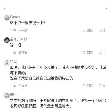
West2
这不点一根庆祝一下？
1/15
海南省
回复
2
重修儿时梦
陪一根
1/15
辽宁省
回复
1
约克
加油，我已经有半年多没抽了，其实不抽根本没啥的，什么
瘾不瘾的。
说白了就是自己给自己想抽找的接口的
1/16
广东省
回复
0
BBer
之前抽烟咳嗽吗，不咳嗽说明肺在修复了，坚持一个月就会
发现呼吸很舒服，吸气量会明显增大。