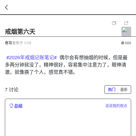
暂
无
戒烟第六天
菜
单
项
春哥
发布于
1/15
488
#2026年戒烟记账笔记#
偶尔会有想抽烟的时候，但是最
多两分钟就没了，精神很好，容易集中注意力了，眼神清
澈，就像换了个人，感觉真不错。
7 讨论
热门
最新
总结
说说我的观点