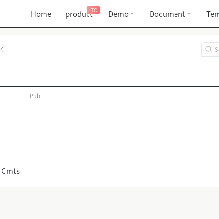
LTO
Home
product
Demo
Document
Tem
Pub
 Cmts