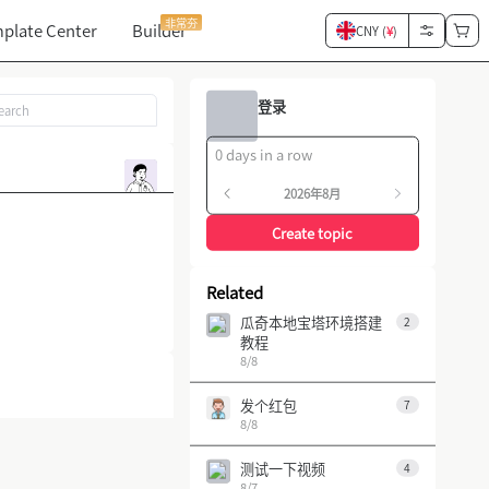
非常夯
plate Center
Builder
CNY (
¥
)
登录
0 days in a row
2026年8月
Create topic
Related
瓜奇本地宝塔环境搭建
2
教程
8/8
发个红包
7
8/8
测试一下视频
4
8/7