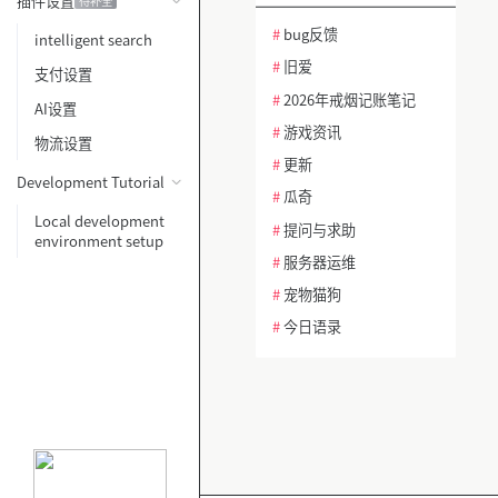
插件设置
待补全
#
bug反馈
intelligent search
#
旧爱
支付设置
#
2026年戒烟记账笔记
AI设置
#
游戏资讯
物流设置
#
更新
Development Tutorial
#
瓜奇
Local development
#
提问与求助
environment setup
#
服务器运维
#
宠物猫狗
#
今日语录
#
热帖话题讨论
#
冥想与正念
#
建站问题排查
#
功能需求建议
#
AI绘画与设计