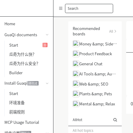
Search
Home
Recommended
All
boards
GuaQi documents
Money &amp; Side H
Start
夯
ustle
Product Feedback
瓜奇为什么快？
瓜奇为什么安全？
General Chat
Builder
AI Tools &amp; Auto
mation
Install Guaqi
Web &amp; SEO
待完成
Start
Plants &amp; Pets
环境准备
0
Mental &amp; Relax
前端规则
All
Hot
MCP Usage Tutorial
All hot topics